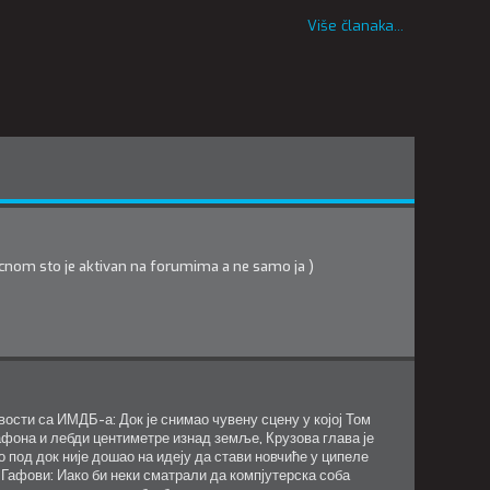
Više članaka...
icnom sto je aktivan na forumima a ne samo ja )
ости са ИМДБ-а: Док је снимао чувену сцену у којој Том
афона и лебди центиметре изнад земље, Крузова глава је
 под док није дошао на идеју да стави новчиће у ципеле
 Гафови: Иако би неки сматрали да компјутерска соба