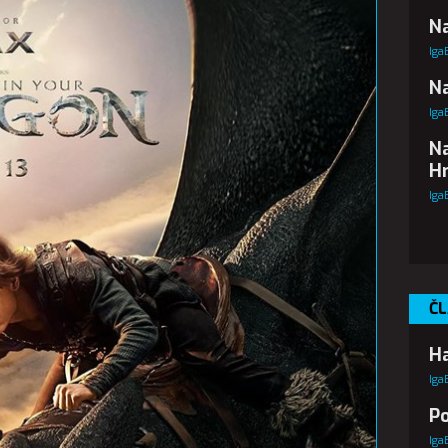
Na
Iga
Na
Iga
Na
Hr
Iga
ČL
Ha
Iga
Po
Iga