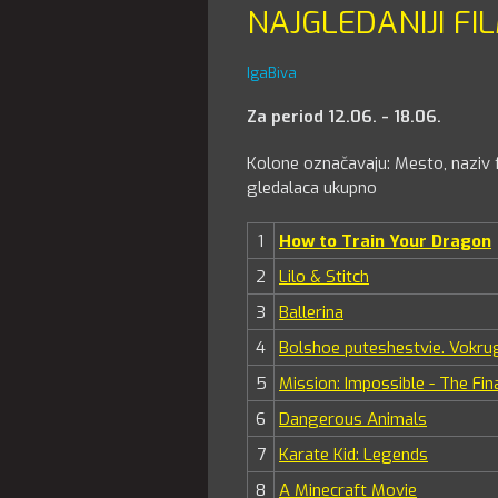
NAJGLEDANIJI FI
IgaBiva
Za period 12.06. - 18.06.
Kolone označavaju: Mesto, naziv fi
gledalaca ukupno
1
How to Train Your Dragon
2
Lilo & Stitch
3
Ballerina
4
Bolshoe puteshestvie. Vokru
5
Mission: Impossible - The Fin
6
Dangerous Animals
7
Karate Kid: Legends
8
A Minecraft Movie