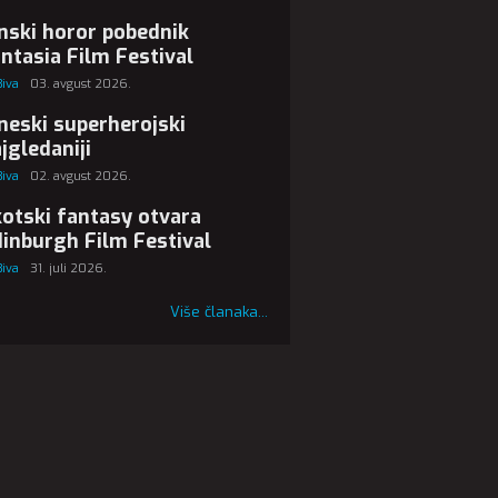
nski horor pobednik
ntasia Film Festival
Biva
03. avgust 2026.
neski superherojski
jgledaniji
Biva
02. avgust 2026.
otski fantasy otvara
inburgh Film Festival
Biva
31. juli 2026.
Više članaka...