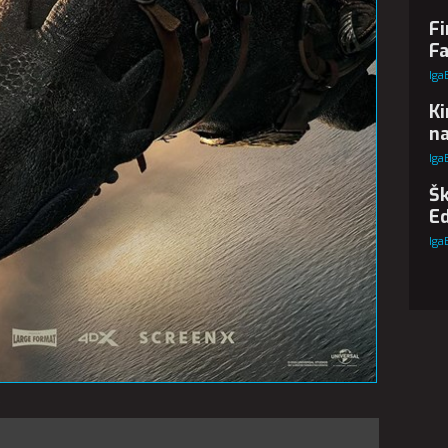
Fi
Fa
Iga
Ki
na
Iga
Šk
Ed
Iga
.