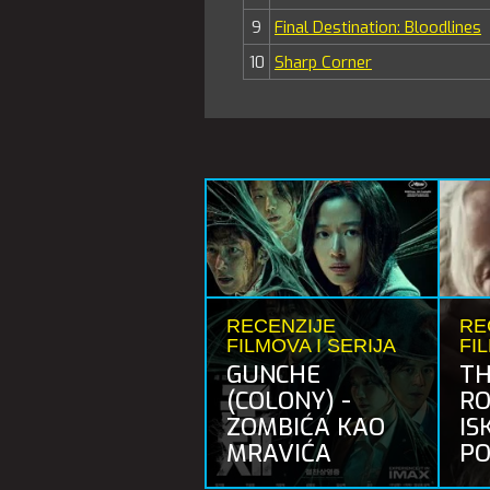
9
Final Destination: Bloodlines
10
Sharp Corner
RECENZIJE
RE
FILMOVA I SERIJA
FI
GUNCHE
TH
(COLONY) -
RO
ZOMBIĆA KAO
IS
MRAVIĆA
PO