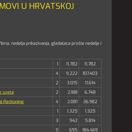
LMOVI U HRVATSKOJ
lma, nedelja prikazivanja, gledalaca prošle nedelje i
1
11.782
11.782
4
9.222
107.403
2
3.015
11.614
g sveta
2
2.188
6.748
al Reckoning
4
2.081
36.982
1
1.325
1.325
3
942
5.814
11
695
184.469