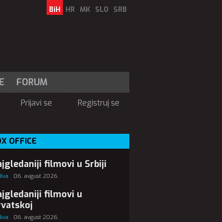
BiH
HR
MK
SLO
SRB
E
FORUM
Prijavi se
Registruj se
X OFFICE
jgledaniji filmovi u Srbiji
Biva
06. avgust 2026.
jgledaniji filmovi u
vatskoj
Biva
06. avgust 2026.