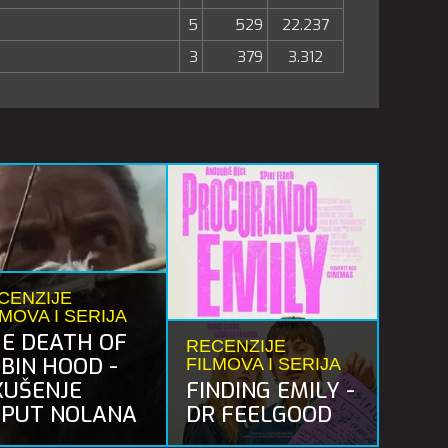
5
529
22.237
3
379
3.312
CENZIJE
LMOVA I SERIJA
E DEATH OF
RECENZIJE
BIN HOOD -
FILMOVA I SERIJA
KUŠENJE
FINDING EMILY -
PUT NOLANA
DR FEELGOOD