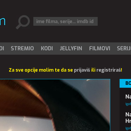
DI
STREMIO
KODI
JELLYFIN
FILMOVI
SERIJ
Za sve opcije molim te da se
prijaviš
ili
registriraš
!
BO
Na
Iga
Na
Hr
Iga