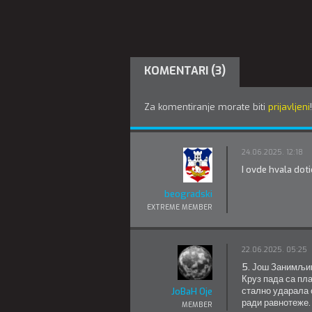
KOMENTARI (3)
Za komentiranje morate biti
prijavljeni
!
24.06.2025. 12:18
I ovde hvala dot
beogradski
EXTREME MEMBER
22.06.2025. 05:25
5. Још Занимљив
Круз пада са пл
стално ударала о
JoBaH Oje
ради равнотеже.
MEMBER