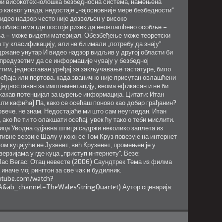
ри високотехнолошка безбедносна система, намењена
 каквог упада, недостаје „најосновније мере безбедности“
видео надзор често није дозвољен у високо
областима где постоји ризик да неовлашћено особље –
а – може видети материјал. Обезбеђење може теоретски
 ту класификацију, али не би имали „потребу да знају“
ржане унутар И видео надзор видљив у другој области би
предузетим да се информације чувају у безбедној
утим, једноставан уређај за закључавање тастатуре, било
ређаја или портова, када званично није присутан овлашћени
 једноставан за имплементацију, веома ефикасан и не би
акав потенцијал за цурење информација. Цитати: Итан
шти кафића] Па, како се осећаш поново као добар грађанин?
овече, не знам. Недостајаће ми што сам неугледан. Итан
, ако ће ти то олакшати осећај, увек ћу тако о теби мислити.
ица Уводна одјавна шпица садржи неколико заплета из
вне верзије Шалу у којој се Том Круз повезује на интернет
ом куцајући не Јузенет, већ Крузенет, промењен је у
рзијама у где куца „приступ интернету“. Везе:
ас Вегас: Отац невесте (2006) Саундтрек Тема из филма
иначе мој рингтон за све чак и будилник.
outube.com/watch?
ab_channel=TheWalesStringQuartet) Аутор сценарија: