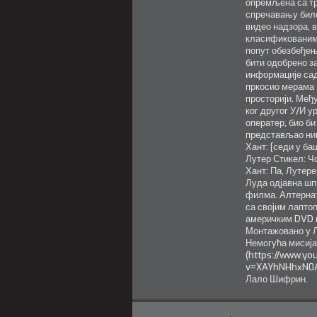
опремљена са т
спречавању било
видео надзора, 
класификованим 
попут обезбеђењ
бити одобрено за
информације сад
пркосио мерама 
просторији. Међ
ког другог У/И у
оператер, био би
представљао ник
Хант: [седи у ба
Лутер Стикел: Ч
Хант: Па, Лутере
Луда одјавна шп
филма. Алтернати
са својим лаптоп
америчким DVD ве
Монтажовано у Л
Немогућа мисија 
(https://www.y
v=XAYhNHhxN0A&
Лало Шифрин.