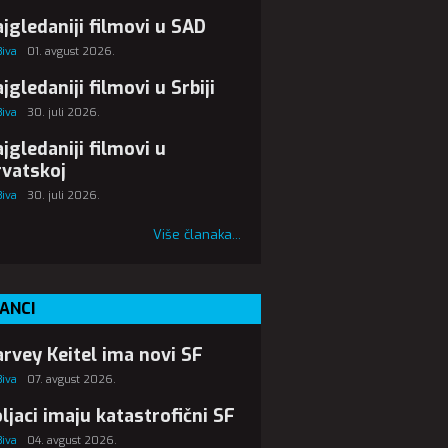
jgledaniji filmovi u SAD
Biva
01. avgust 2026.
jgledaniji filmovi u Srbiji
Biva
30. juli 2026.
jgledaniji filmovi u
vatskoj
Biva
30. juli 2026.
Više članaka...
ANCI
rvey Keitel ima novi SF
Biva
07. avgust 2026.
ljaci imaju katastrofični SF
Biva
04. avgust 2026.