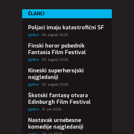
ČLANCI
Poljaci imaju katastrofični SF
IgaBiva
04. avgust 2026.
Finski horor pobednik
Fantasia Film Festival
IgaBiva
03. avgust 2026.
Kineski superherojski
najgledaniji
IgaBiva
02. avgust 2026.
Škotski fantasy otvara
Edinburgh Film Festival
IgaBiva
31. juli 2026.
Nastavak urnebesne
komedije najgledaniji