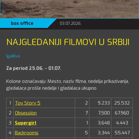
box office
03.07.2026.
NAJGLEDANIJI FILMOVI U SRBIJI
IgaBiva
Za period 25.06. - 01.07.
Kolone označavaju: Mesto, naziv filma, nedelja prikazivanja,
gledalaca prošle nedelje i gledalaca ukupno
1
Toy Story 5
2
9.233
25.532
2
Obsession
7
7.500
67.960
3
Supergirl
1
3.648
4.443
4
Backrooms
5
3.344
55.447