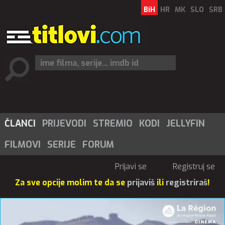
BiH
HR
MK
SLO
SRB
ČLANCI
PRIJEVODI
STREMIO
KODI
JELLYFIN
FILMOVI
SERIJE
FORUM
Prijavi se
Registruj se
Za sve opcije molim te da se
prijaviš
ili
registriraš
!