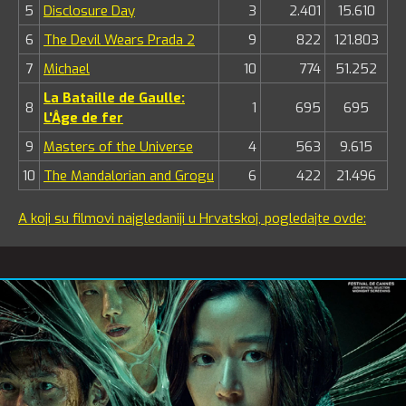
5
Disclosure Day
3
2.401
15.610
6
The Devil Wears Prada 2
9
822
121.803
7
Michael
10
774
51.252
La Bataille de Gaulle:
8
1
695
695
L'Âge de fer
9
Masters of the Universe
4
563
9.615
10
The Mandalorian and Grogu
6
422
21.496
A koji su filmovi najgledaniji u Hrvatskoj, pogledajte ovde: