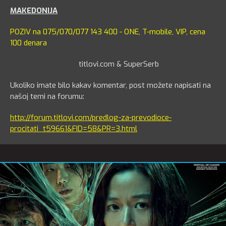
MAKEDONIJA
POZIV na 075/070/077 143 400 - ONE, T-mobile, VIP, cena
100 denara
titlovi.com & SuperSerb
Ukoliko imate bilo kakav komentar, post možete napisati na
našoj temi na forumu:
http://forum.titlovi.com/predlog-za-prevodioce-
procitati_t59661&FID=58&PR=3.html