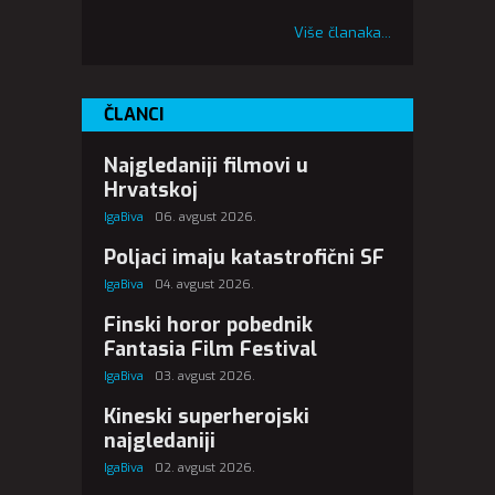
Više članaka...
ČLANCI
Najgledaniji filmovi u
Hrvatskoj
IgaBiva
06. avgust 2026.
Poljaci imaju katastrofični SF
IgaBiva
04. avgust 2026.
Finski horor pobednik
Fantasia Film Festival
IgaBiva
03. avgust 2026.
Kineski superherojski
najgledaniji
IgaBiva
02. avgust 2026.