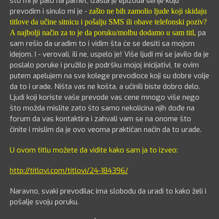
što mi je palo na pamet, izašla je epizoda serije koju
prevodim i sinulo mi je -
zašto ne bih zamolio ljude koji skidaju
titlove da učine sitnicu i pošalju SMS ili obave telefonski poziv?
pa
A najbolji način za to je da poruku/molbu dodamo u sam titl,
sam rešio da uradim to i vidim šta će se desiti sa mojom
idejom. I - verovali, ili ne, uspelo je! Više ljudi mi se javilo da je
poslalo poruke i pružilo je podršku mojoj inicijativi, te ovim
putem apelujem na sve kolege prevodioce koji su dobre volje
da to i urade. Ništa vas ne košta, a učinili biste dobro delo.
Ljudi koji koriste vaše prevode vas cene mnogo više nego
što možda mislite zato što samo nekolicina njih dođe na
forum da vas kontaktira i zahvali vam se na onome što
činite i mislim da je ovo veoma praktičan način da to urade.
U ovom titlu možete da vidite kako sam ja to izveo:
http://titlovi.com/titlovi/24-184396/
Naravno, svaki prevodilac ima slobodu da uradi to kako želi i
pošalje svoju poruku.