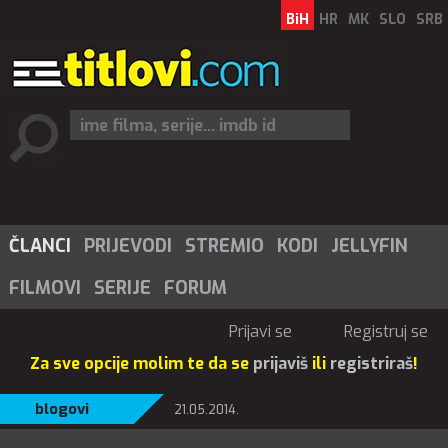
BiH
HR
MK
SLO
SRB
ČLANCI
PRIJEVODI
STREMIO
KODI
JELLYFIN
FILMOVI
SERIJE
FORUM
Prijavi se
Registruj se
Za sve opcije molim te da se
prijaviš
ili
registriraš
!
blogovi
21.05.2014.