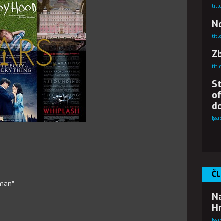
tit
No
tit
Z
tit
St
of
d
Iga
ČL
dman”
Na
Hr
Iga