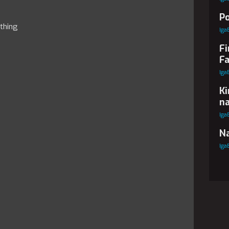
Po
thing
Iga
Fi
Fa
Iga
Ki
na
Iga
Na
Iga