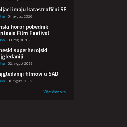
ljaci imaju katastrofični SF
Biva
04. avgust 2026.
nski horor pobednik
ntasia Film Festival
Biva
03. avgust 2026.
neski superherojski
jgledaniji
Biva
02. avgust 2026.
jgledaniji filmovi u SAD
Biva
01. avgust 2026.
Više članaka...