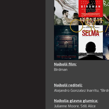
Najbolji film:
Birdman
Najbolji reditelj
:
Alejandro Gonzalez Inarritu, “Bir
Najbolja glavna glumica
:
Julianne Moore, Still Alice