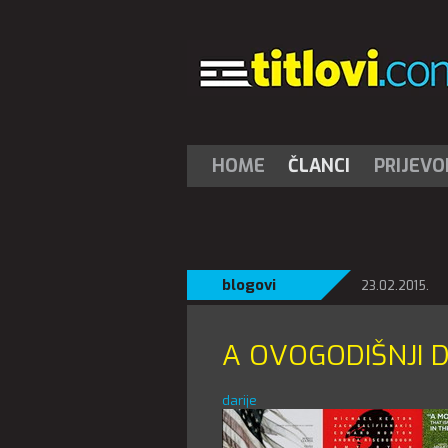
HOME
ČLANCI
PRIJEVO
blogovi
23.02.2015.
A OVOGODIŠNJI D
darije