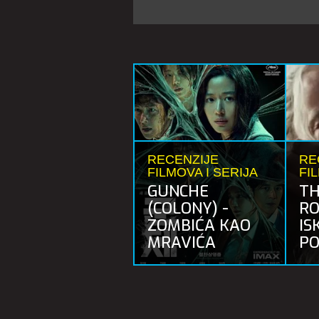
RECENZIJE
RE
FILMOVA I SERIJA
FI
GUNCHE
TH
(COLONY) -
RO
ZOMBIĆA KAO
IS
MRAVIĆA
PO