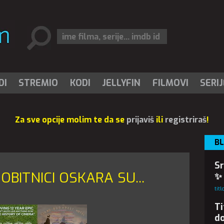
DI
STREMIO
KODI
JELLYFIN
FILMOVI
SERIJ
Za sve opcije molim te da se
prijaviš
ili
registriraš
!
B
Sr
OBITNICI OSKARA SU...
✨
tit
Ti
d