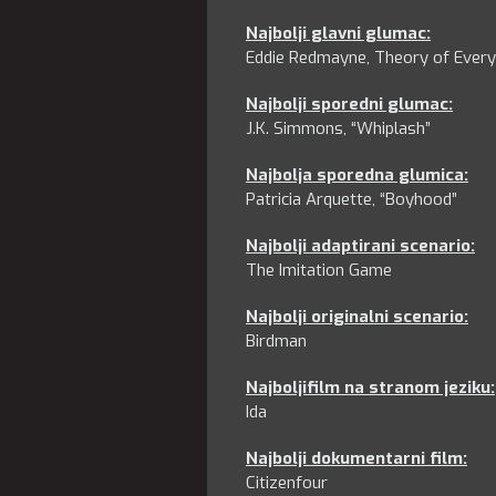
Najbolji glavni glumac
:
Eddie Redmayne, Theory of Every
Najbolji sporedni glumac
:
J.K. Simmons, “Whiplash”
Najbolja sporedna glumica
:
Patricia Arquette, “Boyhood”
Najbolji adaptirani scenario
:
The Imitation Game
Najbolji originalni scenario
:
Birdman
Najbolji
film na stranom jeziku
:
Ida
Najbolji dokumentarni film
:
Citizenfour