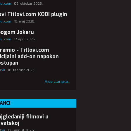
lovi.com
02. oktobar 2025.
vi Titlovi.com KODI plugin
lovi.com
15. maj 2025.
bogom Jokeru
lovi.com
17. april 2025.
remio - Titlovi.com
icijalni add-on napokon
ostupan
Biva
16. februar 2025.
Više članaka...
ANCI
jgledaniji filmovi u
vatskoj
Biva
06. avgust 2026.