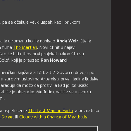
 pa se očekuje veliki uspeh, kao i prilikom
na je u romanu koji je napisao
Andy Weir
, čije je
h filma
The Martian
. Novi sf hit u najavi
 što će biti njihov prvi projekat nakon što su
n Solo", koji je preuzeo
Ron Howard
.
meričkim knjižara,a 17.11. 2017. Govori o devojci po
vi u surovim uslovima Artemisa, prve i jedine ljudske
rađuje da može da preživi, a kad joj se ukaže
rabiće je oberučke. Međutim, naćiće se u centru
...
 za uspeh serije
The Last Man on Earth
, a poznati su
 Street
ili
Cloudy with a Chance of Meatballs
.