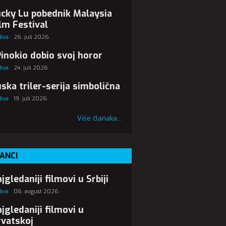
cky Lu pobednik Malaysia
lm Festival
Biva
26. juli 2026.
Pinokio dobio svoj horor
Biva
24. juli 2026.
ska triler-serija simbolična
Biva
19. juli 2026.
Više članaka...
ANCI
jgledaniji filmovi u Srbiji
Biva
06. avgust 2026.
jgledaniji filmovi u
vatskoj