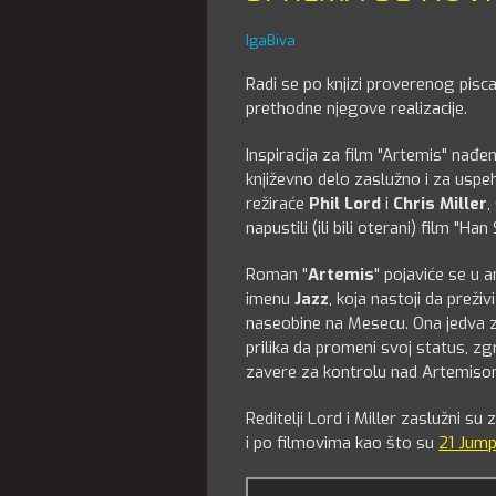
IgaBiva
Radi se po knjizi proverenog pisca,
prethodne njegove realizacije.
Inspiracija za film "Artemis" nađe
književno delo zaslužno i za uspe
režiraće
Phil Lord
i
Chris Miller
,
napustili (ili bili oterani) film "Ha
Roman "
Artemis
" pojaviće se u a
imenu
Jazz
, koja nastoji da preži
naseobine na Mesecu. Ona jedva za
prilika da promeni svoj status, zg
zavere za kontrolu nad Artemisom
Reditelji Lord i Miller zaslužni su
i po filmovima kao što su
21 Jump