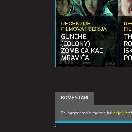
RECENZIJE
RE
FILMOVA I SERIJA
FI
GUNCHE
TH
(COLONY) -
RO
ZOMBIĆA KAO
IS
MRAVIĆA
PO
KOMENTARI
Za komentiranje morate biti
prijavljeni
!
;