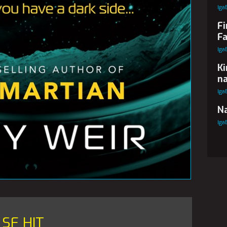
Iga
Fi
Fa
Iga
Ki
na
Iga
Na
Iga
SF HIT