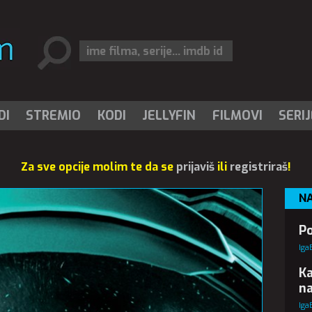
DI
STREMIO
KODI
JELLYFIN
FILMOVI
SERIJ
Za sve opcije molim te da se
prijaviš
ili
registriraš
!
N
Po
Iga
Ka
n
Iga