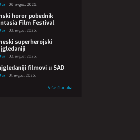
Biva
06. avgust 2026.
nski horor pobednik
ntasia Film Festival
Biva
03. avgust 2026.
neski superherojski
jgledaniji
Biva
02. avgust 2026.
jgledaniji filmovi u SAD
Biva
01. avgust 2026.
Više članaka...