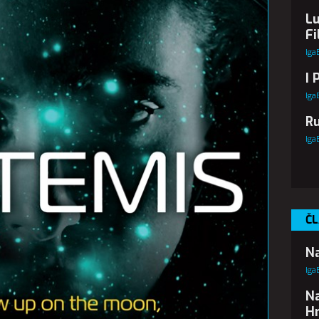
Lu
Fi
Iga
I 
Iga
Ru
Iga
ČL
Na
Iga
Na
Hr