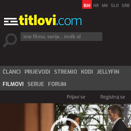
BiH
HR
MK
SLO
SRB
ČLANCI
PRIJEVODI
STREMIO
KODI
JELLYFIN
FILMOVI
SERIJE
FORUM
Prijavi se
Registruj se