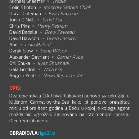
Michael Shaeffer
>
Treble
Colin Stinton
>
Moscow Station Chief
Oscar Coleman
>
Evan Favreau
Jonjo O'Neill
>
Ernst Pul
Chris Pine
>
Henry Pelham
David Bedella
>
Drew Favreau
David Dawson
>
Owen Lassiter
Ahd
>
Leila Maloof
Derek Siow
>
Gene Wilcox
Alexander Devrient
>
Qamar Ayad
Orli Shuka
>
Ilyas Shushani
Gala Gordon
>
Waitress
Angela Yeoh
>
News Reporter #3
OPIS:
Dva operativca CIA i bivši ljubavnici ponovo se udružuju u
idiličnom Carmel-by-the-Sea kako bi ponovo preispitali
misiju od pre šest godina u Beču, u kojoj je kolega agent
možda bio ugrožen. Zasnovano na istoimenom romanu
Olena Steinhauera.
OBRADIO/LA:
IgaBiva