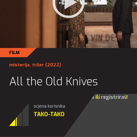
FILM
misterija
,
triler
(2022)
All the Old Knives
Za sve opcije molim te da se
prijaviš
ili
registriraš
!
ocjena korisnika
TAKO-TAKO