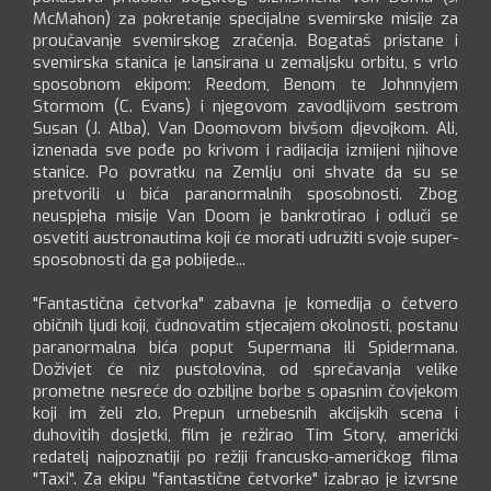
McMahon) za pokretanje specijalne svemirske misije za
proučavanje svemirskog zračenja. Bogataš pristane i
svemirska stanica je lansirana u zemaljsku orbitu, s vrlo
sposobnom ekipom: Reedom, Benom te Johnnyjem
Stormom (C. Evans) i njegovom zavodljivom sestrom
Susan (J. Alba), Van Doomovom bivšom djevojkom. Ali,
iznenada sve pođe po krivom i radijacija izmijeni njihove
stanice. Po povratku na Zemlju oni shvate da su se
pretvorili u bića paranormalnih sposobnosti. Zbog
neuspjeha misije Van Doom je bankrotirao i odluči se
osvetiti austronautima koji će morati udružiti svoje super-
sposobnosti da ga pobijede...
"Fantastična četvorka" zabavna je komedija o četvero
običnih ljudi koji, čudnovatim stjecajem okolnosti, postanu
paranormalna bića poput Supermana ili Spidermana.
Doživjet će niz pustolovina, od sprečavanja velike
prometne nesreće do ozbiljne borbe s opasnim čovjekom
koji im želi zlo. Prepun urnebesnih akcijskih scena i
duhovitih dosjetki, film je režirao Tim Story, američki
redatelj najpoznatiji po režiji francusko-američkog filma
"Taxi". Za ekipu "fantastične četvorke" izabrao je izvrsne