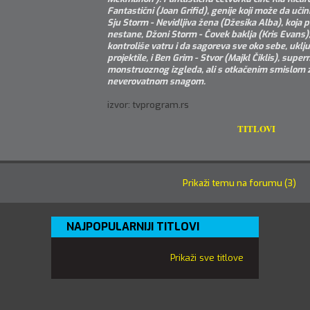
Fantastični (Joan Grifid), genije koji može da učin
Sju Storm - Nevidljiva žena (Džesika Alba), koja p
nestane, Džoni Storm - Čovek baklja (Kris Evans), 
kontroliše vatru i da sagoreva sve oko sebe, uključ
projektile, i Ben Grim - Stvor (Majkl Čiklis), supe
monstruoznog izgleda, ali s otkačenim smislom 
neverovatnom snagom.
izvor: tvprogram.rs
TITLOVI
Prikaži temu na forumu (3)
NAJPOPULARNIJI TITLOVI
Prikaži sve titlove