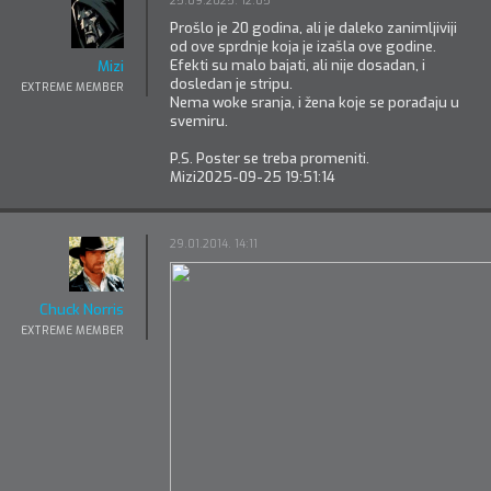
25.09.2025. 12:05
Prošlo je 20 godina, ali je daleko zanimljiviji
od ove sprdnje koja je izašla ove godine.
Efekti su malo bajati, ali nije dosadan, i
Mizi
dosledan je stripu.
EXTREME MEMBER
Nema woke sranja, i žena koje se porađaju u
svemiru.
P.S. Poster se treba promeniti.
Mizi
2025-09-25 19:51:14
29.01.2014. 14:11
Chuck Norris
EXTREME MEMBER