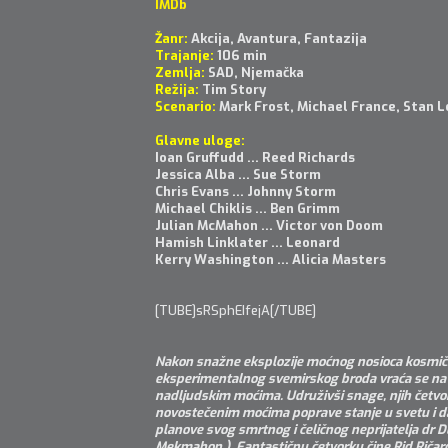
IMDb
Žanr:
Akcija, Avantura, Fantazija
Trajanje:
106 min
Zemlja:
SAD, Njemačka
Režija:
Tim Story
Scenario:
Mark Frost, Michael France, Stan Le
Glavne uloge:
Ioan Gruffudd ... Reed Richards
Jessica Alba ... Sue Storm
Chris Evans ... Johnny Storm
Michael Chiklis ... Ben Grimm
Julian McMahon ... Victor von Doom
Hamish Linklater ... Leonard
Kerry Washington ... Alicia Masters
[TUBE]sRSphEIfejA[/TUBE]
Nakon snažne eksplozije moćnog nosioca kosmič
eksperimentalnog svemirskog broda vraća se na 
nadljudskim moćima. Udruživši snage, njih četvo
novostečenim moćima poprave stanje u svetu i 
planove svog smrtnog i čeličnog neprijatelja dr 
Mekmahon ). Fantastičnu četvorku čine Rid Ričar