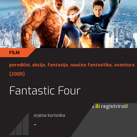
FILM
porodični
,
akcija
,
fantazija
,
naučna fantastika
,
avantura
(2005)
Fantastic Four
Za sve opcije molim te da se
prijaviš
ili
registriraš
!
ocjena korisnika
-