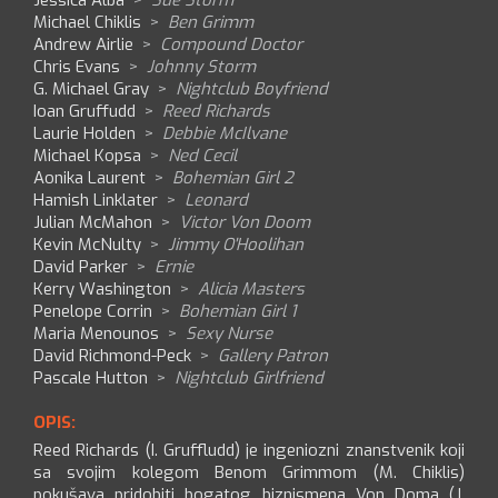
Jessica Alba
>
Sue Storm
Michael Chiklis
>
Ben Grimm
Andrew Airlie
>
Compound Doctor
Chris Evans
>
Johnny Storm
G. Michael Gray
>
Nightclub Boyfriend
Ioan Gruffudd
>
Reed Richards
Laurie Holden
>
Debbie McIlvane
Michael Kopsa
>
Ned Cecil
Aonika Laurent
>
Bohemian Girl 2
Hamish Linklater
>
Leonard
Julian McMahon
>
Victor Von Doom
Kevin McNulty
>
Jimmy O'Hoolihan
David Parker
>
Ernie
Kerry Washington
>
Alicia Masters
Penelope Corrin
>
Bohemian Girl 1
Maria Menounos
>
Sexy Nurse
David Richmond-Peck
>
Gallery Patron
Pascale Hutton
>
Nightclub Girlfriend
OPIS:
Reed Richards (I. Gruffludd) je ingeniozni znanstvenik koji
sa svojim kolegom Benom Grimmom (M. Chiklis)
pokušava pridobiti bogatog biznismena Von Doma (J.