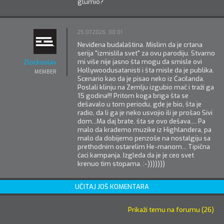
glumio?
25.07.2026. 00:01
Neviđena budalaština. Mislim da je crtana
serija "izmislila svet" za ovu parodiju. Stvarno
mi više nije jasno šta mogu da smisle ovi
Zlockoslav
Hollywoodusatanisti i šta misle da je publika.
MEMBER
Scenario kao da je pisao neko iz Ćacilanda.
Poslali klinju na Zemlju izgubio mač i traži ga
15 godina!!! Pritom koga briga šta se
dešavalo u tom periodu, gde je bio, šta je
radio, da li ga je neko usvojio ili je prošao Sivi
dom...Ma daj brate, šta se ovo dešava.... Pa
malo da krademo muzike iz Highlandera, pa
malo da dobijemo penzoše na nostalgiju sa
prethodnim ostarelim He-manom... Tipična
ćaci kampanja. Izgleda da je je ceo svet
krenuo tim stopama. :-)))))))
UČITAJ JOŠ KOMENTARA
Prikaži temu na forumu (26)