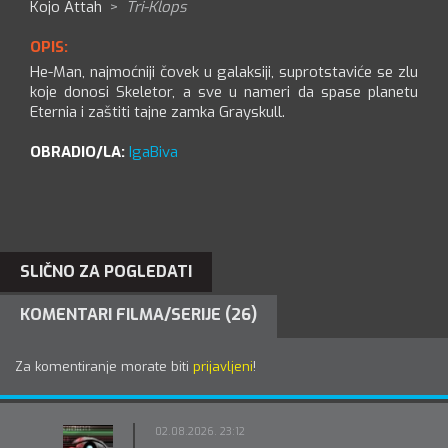
Kojo Attah
>
Tri-Klops
OPIS:
He-Man, najmoćniji čovek u galaksiji, suprotstaviće se zlu
koje donosi Skeletor, a sve u nameri da spase planetu
Eternia i zaštiti tajne zamka Grayskull.
OBRADIO/LA:
IgaBiva
SLIČNO ZA POGLEDATI
KOMENTARI FILMA/SERIJE (26)
Za komentiranje morate biti
prijavljeni
!
02.08.2026. 23:12