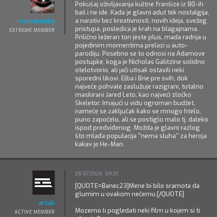
Pokušaj oživljavanja kultne franšize iz 80-ih
baš i ne ide. Kada je glavni adut tek nostalgija,
a narativ bez kreativnosti, novih ideja, svežeg
marcobobby
pristupa, posledica je krah na blagajnama.
EXTREME MEMBER
Prilično ležeran ton jeste plus, mada radnja u
pojedinim momentima prelazi u auto-
parodiju. Posebno se to odnosi na Adamove
postupke, koga je Nicholas Galitzine solidno
otelotvorio, ali jači utisak ostavili neki
sporedni likovi. Elba i Brie pre svih, dok
najveće pohvale zaslužuje razigrani, totalno
maskirani Jared Leto, kao najveći zloćko
Skeletor. Imajući u vidu ogroman budžet,
nameće se zaključak kako se mnogo htelo,
puno započelo, ali se postiglo malo tj. daleko
ispod predviđenog. Možda je glavni razlog
što mlađa populacija ''nema sluha'' za heroja
kakav je He-Man.
28.07.2026. 09:31
[QUOTE=Banec23]Mene bi bilo sramota da
glumim u ovakom nečemu.[/QUOTE]
arzak
Mozemo li pogledati neki film u kojem si ti
ACTIVE MEMBER