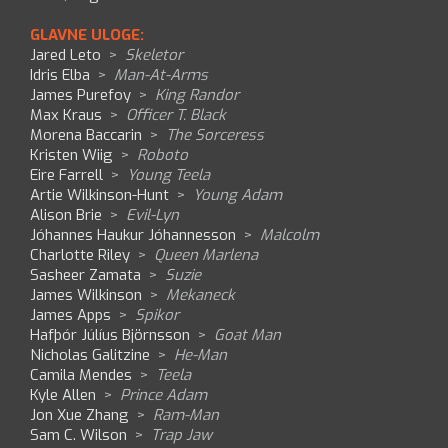
GLAVNE ULOGE:
Jared Leto
>
Skeletor
Idris Elba
>
Man-At-Arms
James Purefoy
>
King Randor
Max Kraus
>
Officer T. Black
Morena Baccarin
>
The Sorceress
Kristen Wiig
>
Roboto
Eire Farrell
>
Young Teela
Artie Wilkinson-Hunt
>
Young Adam
Alison Brie
>
Evil-Lyn
Jóhannes Haukur Jóhannesson
>
Malcolm
Charlotte Riley
>
Queen Marlena
Sasheer Zamata
>
Suzie
James Wilkinson
>
Mekaneck
James Apps
>
Spikor
Hafþór Júlíus Björnsson
>
Goat Man
Nicholas Galitzine
>
He-Man
Camila Mendes
>
Teela
Kyle Allen
>
Prince Adam
Jon Xue Zhang
>
Ram-Man
Sam C. Wilson
>
Trap Jaw