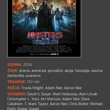
GODINA:
2026
ŽANR:
drama
,
animirani
,
porodični
,
akcija
,
fantazija
,
naučna
fantastika
,
avantura
TRAJANJE:
132 min
REŽIJA:
Travis Knight
,
Adam Nee
,
Aaron Nee
SCENARIO:
David S. Goyer
,
Matt Holloway
,
Alex Litvak
,
Christopher L. Yost
,
Art Marcum
,
Adam Nee
,
Dave
Callaham
,
T. Mark Taylor
,
Aaron Nee
,
Chris Butler
,
Michael
Finch
,
Roger Sweet