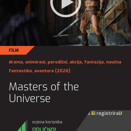
FILM
drama
,
animirani
,
porodični
,
akcija
,
fantazija
,
naučna
fantastika
,
avantura
(2026)
Masters of the
Universe
Za sve opcije molim te da se
prijaviš
ili
registriraš
!
ocjena korisnika
ODLIČNO!