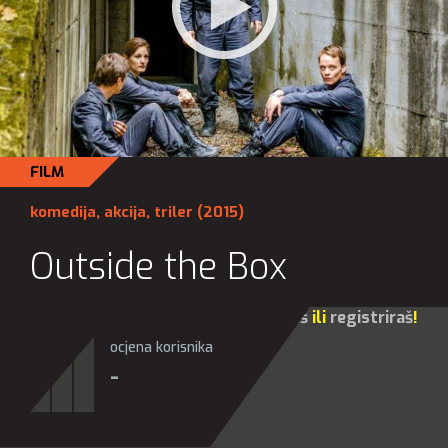
FILM
komedija
,
akcija
,
triler
(2015)
Outside the Box
Za sve opcije molim te da se
prijaviš
ili
registriraš
!
ocjena korisnika
-