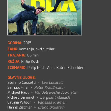
GODINA:
2015
ŽANR:
komedija
,
akcija
,
triler
TRAJANJE:
86 min
REŽIJA:
Philip Koch
SCENARIO:
Philip Koch
,
Anna Katrin Schneider
GLAVNE ULOGE:
Stefano Cassetti
>
Leo Locatelli
Samuel Finzi
>
Peter Kraußmann
Michael Rast
>
Handelswoche Journalist
Richard Sammel
>
Sergeant Mallach
Lavinia Wilson
>
Vanessa Kramer
Hanns Zischler
>
Bruno Bickstein