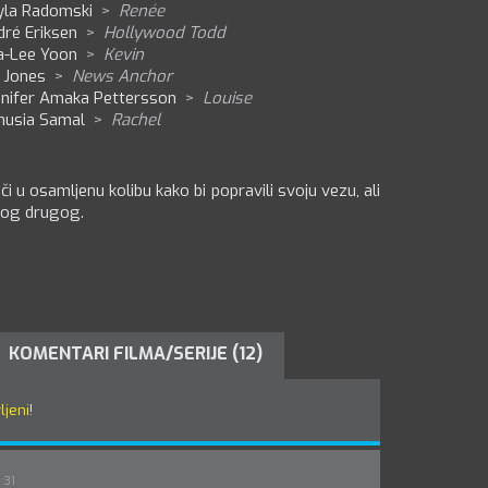
yla Radomski
>
Renée
dré Eriksen
>
Hollywood Todd
a-Lee Yoon
>
Kevin
l Jones
>
News Anchor
nnifer Amaka Pettersson
>
Louise
nusia Samal
>
Rachel
či u osamljenu kolibu kako bi popravili svoju vezu, ali
onog drugog.
KOMENTARI FILMA/SERIJE (12)
ljeni
!
:31