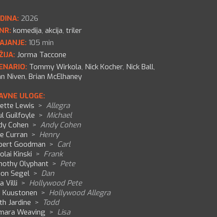
DINA:
2026
NR:
komedija
,
akcija
,
triler
AJANJE:
105 min
ŽIJA:
Jorma Taccone
ENARIO:
Tommy Wirkola
,
Nick Kocher
,
Nick Ball
,
hn Niven
,
Brian McElhaney
AVNE ULOGE:
iette Lewis
>
Allegra
l Guilfoyle
>
Michael
dy Cohen
>
Andy Cohen
ke Curran
>
Henry
bert Goodman
>
Carl
olai Kinski
>
Frank
mothy Olyphant
>
Pete
son Segel
>
Dan
a Villi
>
Hollywood Pete
a Kuustonen
>
Hollywood Allegra
th Jardine
>
Todd
mara Weaving
>
Lisa