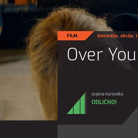
FILM
komedija
,
akcija
,
t
Over You
ocjena korisnika
ODLIČNO!