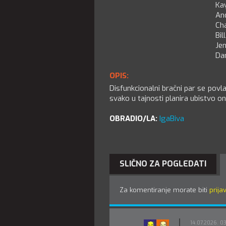
Ka
An
Ch
Bil
Je
Da
OPIS:
Disfunkcionalni bračni par se povla
svako u tajnosti planira ubistvo 
OBRADIO/LA:
IgaBiva
SLIČNO ZA POGLEDATI
Za komentiranje morate biti
prijav
14.07.2026. 03