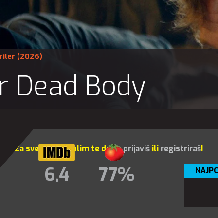
riler
(2026)
r Dead Body
Za sve opcije molim te da se
prijaviš
ili
registriraš
!
6,4
77%
NAJPO