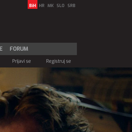
BiH
HR
MK
SLO
SRB
E
FORUM
Prijavi se
Registruj se