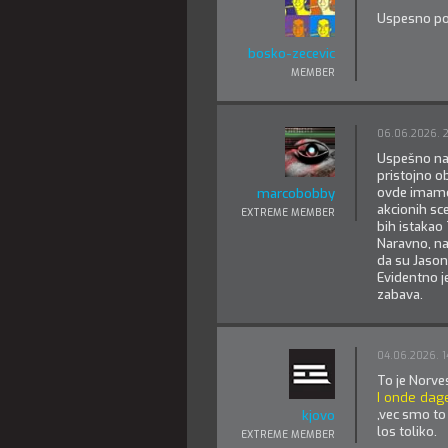
Uspesno p
bosko-zecevic
MEMBER
06.06.2026. 
Uspešno nap
pristojno ob
ovde imamo 
marcobobby
akcionih sce
EXTREME MEMBER
bih istakao
Naravno, na
da su Jason
Evidentno je
zabava.
04.06.2026. 1
To je Norve
I onde dag
,vec smo to 
kjovo
los toliko.
EXTREME MEMBER