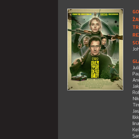
GO
ŽA
TR
RE
SC
Jo
GL
Jul
Pau
An
Ja
Ro
Nik
Ti
Ja
Ilkk
Iin
Kei
Sa