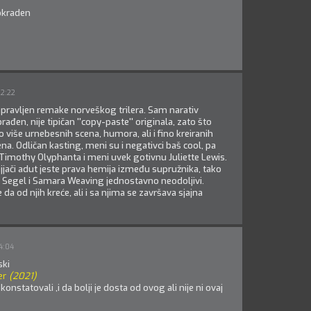
okraden
22:22
ravljen remake norveškog trilera. Sam narativ
rađen, nije tipičan ''copy-paste'' originala, zato što
više urnebesnih scena, humora, ali i fino kreiranih
na. Odličan kasting, meni su i negativci baš cool, pa
 Timothy Olyphanta i meni uvek gotivnu Juliette Lewis.
jjači adut jeste prava hemija između supružnika, tako
 Segel i Samara Weaving jednostavno neodoljivi.
 da od njih kreće, ali i sa njima se završava sjajna
4:04
ski
er
(2021)
konstatovali ,i da bolji je dosta od ovog ali nije ni ovaj