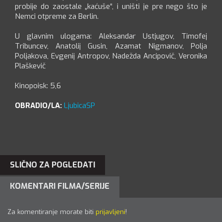
probije do zaostale „kaćuše“, i uništi je pre nego što je
Nemci otpreme za Berlin.
U glavnim ulogama: Aleksandar Ustjugov, Timofej
Tribuncev, Anatolij Gusin, Azamat Nigmanov, Polja
Poljakova, Evgenij Antropov, Nadežda Ancipovič, Veronika
Plaškevič
Kinopoisk: 5,6
OBRADIO/LA:
LjubicaSP
SLIČNO ZA POGLEDATI
KOMENTARI FILMA/SERIJE
Za komentiranje morate biti
prijavljeni
!