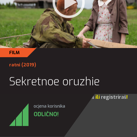
FILM
ratni
(2019)
Sekretnoe oruzhie
Za sve opcije molim te da se
prijaviš
ili
registriraš
!
ocjena korisnika
ODLIČNO!