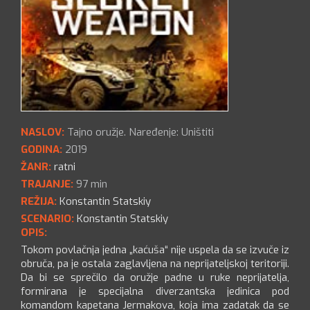
NASLOV:
Tajno oružje. Naređenje: Uništiti
GODINA:
2019
ŽANR:
ratni
TRAJANJE:
97 min
REŽIJA:
Konstantin Statskiy
SCENARIO:
Konstantin Statskiy
OPIS:
Tokom povlačnja jedna „kaćuša“ nije uspela da se izvuče iz
obruča, pa je ostala zaglavljena na neprijateljskoj teritoriji.
Da bi se sprečilo da oružje padne u ruke neprijatelja,
formirana je specijalna diverzantska jedinica pod
komandom kapetana Jermakova, koja ima zadatak da se