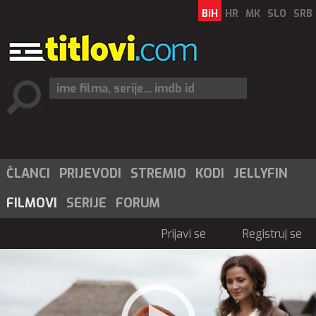
BiH
HR
MK
SLO
SRB
ČLANCI
PRIJEVODI
STREMIO
KODI
JELLYFIN
FILMOVI
SERIJE
FORUM
Prijavi se
Registruj se