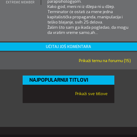
parapsihologijom.
EXTREME MEMBER
Kako god, meni ni iz džepa ni u džep.
Terminator će ostati za mene jedna
kapitalistička propaganda, manipulacija i
teško blejanje, svih 25 delova.
Žalim što sam ga ikada pogledao, da mogu
da vratim vreme samo,ah...
UČITAJ JOŠ KOMENTARA
Prikaži temu na forumu (15)
NAJPOPULARNIJI TITLOVI
Prikaži sve titlove