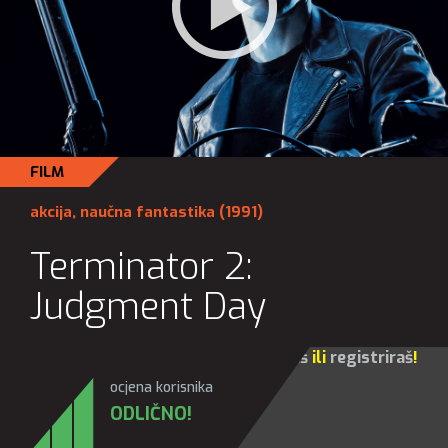
FILM
akcija
,
naučna fantastika
(1991)
Terminator 2:
Judgment Day
Za sve opcije molim te da se
prijaviš
ili
registriraš
!
ocjena korisnika
ODLIČNO!