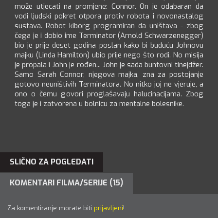
može utjecati na promjene: Connor. On je odabaran da
vodi ljudski pokret otpora protiv robota i novonastalog
sustava. Robot kiborg programiran da uništava - zbog
čega je i dobio ime Terminator (Arnold Schwarzenegger)
bio je prije deset godina poslan kako bi buduću Johnovu
majku (Linda Hamilton) ubio prije nego što rodi. No misija
je propala i John je rođen... John je sada buntovni tinejdžer.
Samo Sarah Connor, njegova majka, zna za postojanje
gotovo neuništivih Terminatora. No nitko joj ne vjeruje, a
ono o čemu govori proglašavaju halucinacijama. Zbog
toga je i zatvorena u bolnicu za mentalne bolesnike.
SLIČNO ZA POGLEDATI
KOMENTARI FILMA/SERIJE (15)
Za komentiranje morate biti
prijavljeni
!