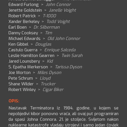
Edward Furlong
>
John Connor
Jenette Goldstein
>
Janelle Voight
Robert Patrick
>
T-1000
Xander Berkeley
>
Todd Voight
Earl Boen
>
Dr. Silberman
Danny Cooksey
>
Tim
Michael Edwards
>
Old John Connor
Ken Gibbel
>
Douglas
Castulo Guerra
>
Enrique Salceda
Leslie Hamilton Gearren
>
Twin Sarah
Jared Lounsbery
>
Kid
S. Epatha Merkerson
>
Tarissa Dyson
Joe Morton
>
Miles Dyson
Pete Schrum
>
Lloyd
Shane Wilder
>
Trucker
Robert Winley
>
Cigar Biker
OPIS:
Nastavak Terminatora iz 1984. godine, u kojem se
nepobjedivi kibor ponovno vraća, ali ovaj put programiran
da spasi Johna Connora. 21. je stoljeće. Svijetom nakon
nuklearne katastrofe vladaju strojevi i samo jedan čovjek