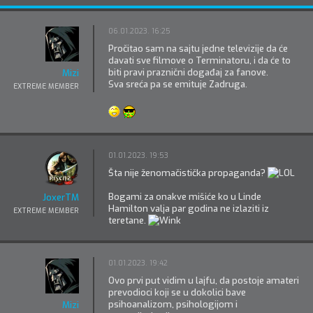
06.01.2023. 16:25
Pročitao sam na sajtu jedne televizije da će
davati sve filmove o Terminatoru, i da će to
biti pravi praznični događaj za fanove.
Mizi
Sva sreća pa se emituje Zadruga.
EXTREME MEMBER
01.01.2023. 19:53
Šta nije ženomačistička propaganda?
Bogami za onakve mišiće ko u Linde
JoxerTM
Hamilton valja par godina ne izlaziti iz
EXTREME MEMBER
teretane.
01.01.2023. 19:42
Ovo prvi put vidim u lajfu, da postoje amateri
prevodioci koji se u dokolici bave
psihoanalizom, psihologijom i
Mizi