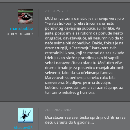
28.11.2025. 20:21
MCU univerzum označio je najnoviju verziju o
''Fantastic Four'' prekretnicom u smislu
ponovnog osvajanja publike, ali i kritike. Pa
marcobobby
jeste, pošlo im je za rukom da ponude nešto
EXTREME MEMBER
drugačije, osvežavajuće, ali nesumnjivo da to
neće svima biti dopadljivo. Dakle, fokus je na
dramaturgiji, u ''seciranju'' karaktera svih
centralnih likova, koji će morati da se usklade
i deluju kao složna porodica kako bi sapsili
sebe i naravno čitavu planetu. Međutim više
drame, imalo je za posledicu manjak akcionih
sekvenci, tako da su očekivanja fanova
Marvelovih superheroja u neku ruku bila
izneverena. Gledljivo, jer ima dovoljnu
količinu zabave, ali i tema za razmišljanje, uz
tu i tamo nekakvog humora.
24.09.2025. 17:02
Mizi slazem se sve, teska sprdnja od filma i za
decu uzrasta do 6 godina.....
Shadow07.