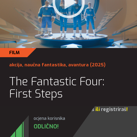
FILM
akcija
,
naučna fantastika
,
avantura
(2025)
The Fantastic Four:
First Steps
Za sve opcije molim te da se
prijaviš
ili
registriraš
!
ocjena korisnika
ODLIČNO!