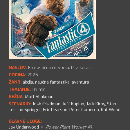
NASLOV:
Fantastična četvorka: Prvi koraci
GODINA:
2025
ŽANR:
akcija
,
naučna fantastika
,
avantura
TRAJANJE:
114 min
REŽIJA:
Matt Shakman
SCENARIO:
Josh Friedman
,
Jeff Kaplan
,
Jack Kirby
,
Stan
Lee
,
Ian Springer
,
Eric Pearson
,
Peter Cameron
,
Kat Wood
GLAVNE ULOGE:
Jay Underwood
>
Power Plant Worker #1