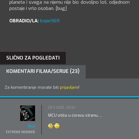
planeta i svega na njemu nije bio dovoljno loš, odjednom
postaje i vrlo osoban. [bug]
OBRADIO/LA:
bojan969
SLIČNO ZA POGLEDATI
KOMENTARI FILMA/SERIJE (23)
Za komentiranje morate biti
prijavljeni
!
28.11.2025. 20:40
MCU otišo u ćoravu stranu.....
Mizi
EXTREME MEMBER