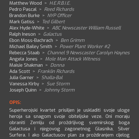
Matthew Wood
>
H.E.R.B.I.E.
Pedro Pascal
>
Reed Richards
Brandon Burke
>
NYP Officer
Mark Gatiss
>
Ted Gilbert
Alex Hyde-White
>
ABC Newscaster William Russell
Ralph Ineson
>
Galactus
Ebon Moss-Bachrach
>
Ben Grimm
Michael Bailey Smith
>
Power Plant Worker #2
Rebecca Staab
>
Channel 9 Newscaster Carolyn Haynes
Angela Jones
>
Mole Man Attack Witness
Maisie Shakman
>
Donna
Ada Scott
>
Franklin Richards
Julia Garner
>
Shalla-Bal
Vanessa Kirby
>
Sue Storm
Joseph Quinn
>
Johnny Storm
OPIS:
Superherojski kvartet prisiljen je uskladiti svoje uloge
heroja sa snagom svoje obiteljske veze. Oni moraju
obraniti Zemlju od proždrljivog svemirskog boga
Galactusa i njegovog zagonetnog Glasnika, Silver
Surfera. I ako Galactusov plan za proždiranjem cijelog