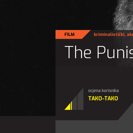
FILM
kriminalistički
,
akc
The Punis
ocjena korisnika
TAKO-TAKO