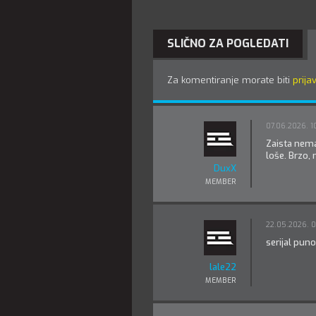
SLIČNO ZA POGLEDATI
Za komentiranje morate biti
prijav
07.06.2026. 1
Zaista nema
loše. Brzo,
DuxX
MEMBER
22.05.2026. 0
serijal puno
lale22
MEMBER