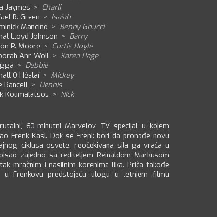
la Jaymes
>
Charli
ael R. Green
>
Isaiah
minick Mancino
>
Benny Gnucci
mal Lloyd Johnson
>
Barry
son R. Moore
>
Curtis Hoyle
borah Ann Woll
>
Karen Page
gga
>
Debbie
all Ó Héalaí
>
Mickey
e Rancell
>
Dennis
ck Koumalatsos
>
Nick
brutalni, 60-minutni Marvelov TV specijal u kojem
kao Frenk Kasl. Dok se Frenk bori da pronađe novu
jnog ciklusa osvete, neočekivana sila ga vraća u
 napisao zajedno sa rediteljem Reinaldom Markusom
atak mračnim i nasilnim korenima lika. Priča takođe
d u Frenkovu predstojeću ulogu u letnjem filmu