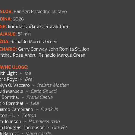
SLOV:
Panišer: Poslednje ubistvo
DINA:
2026
NR:
kriminalistički
,
akcija
,
avantura
AJANJE:
51 min
ŽIJA:
Reinaldo Marcus Green
ENARIO:
Gerry Conway
,
John Romita Sr.
,
Jon
rnthal
,
Ross Andru
,
Reinaldo Marcus Green
AVNE ULOGE:
ith Light
>
Ma
dre Royo
>
Dre
elyn O. Vaccaro
>
Isaiahs Mother
vid Manuele
>
Carlo Gnucci
 Bernthal
>
Frank Castle
ie Bernthal
>
Lisa
uardo Campirano
>
Frank Jr.
ton Hill
>
Colton
m Johnson
>
Homeless man
hn Douglas Thompson
>
Old Vet
li Barrett
>
Maria Castle