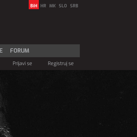
BiH
HR
MK
SLO
SRB
E
FORUM
Prijavi se
Registruj se