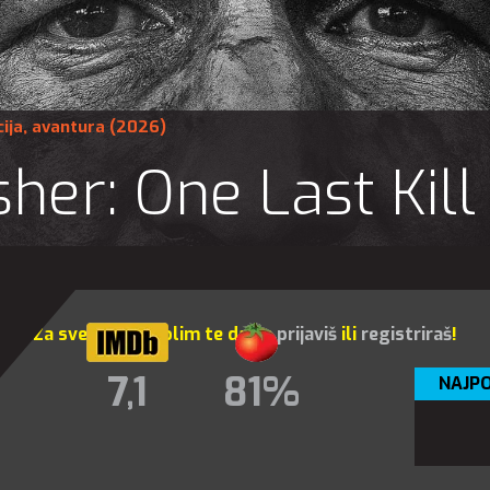
ija
,
avantura
(2026)
her: One Last Kill
Za sve opcije molim te da se
prijaviš
ili
registriraš
!
7,1
81%
NAJPO