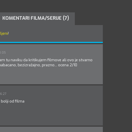
KOMENTARI FILMA/SERIJE (7)
ljeni
!
0:05
m tu naviku da kritikujem filmove ali ovo je stvarno
 nabacano, bezizražajno, prazno... ocena 2/10
6:27
 bolji od filma