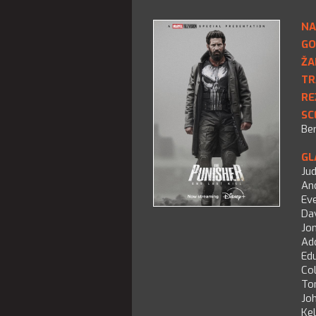
NA
GO
ŽA
TR
RE
SC
Be
GL
Jud
An
Ev
Da
Jon
Add
Ed
Col
To
Jo
Kel