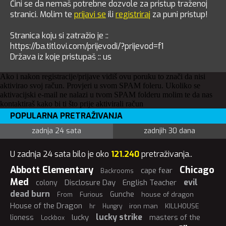
Čini se da nemaš potrebne dozvole za pristup traženoj
stranici. Molim te
prijavi se
ili
registriraj
za puni pristup!
Stranica koju si zatražio je ::
https://ba.titlovi.com/prijevodi/?prijevod=f1
Država iz koje pristupaš :: us
Ako i nakon registracije/prijave vidiš ovu poruku to znači da nisi
aktivirao svoj račun. Provjeri u svom SPAM foleru. Ukoliko se
aktivacijski e-mail ne nalazi u tvom SPAM folderu molim te da nas
kontaktiraš kako bi ti što prije aktivirali račun
POPULARNA PRETRAŽIVANJA
zadnja 24 sata
zadnjih 30 dana
U zadnja 24 sata bilo je oko
121.240
pretraživanja..
Abbott Elementary
Chicago
cape fear
Backrooms
Med
evil
Disclosure Day
English Teacher
colony
dead burn
Gunche
Furious
house of dragon
From
House of the Dragon
iron man
KILLHOUSE
hr
Hungry
lucky strike
lucky
lioness
masters of the
Lockbox