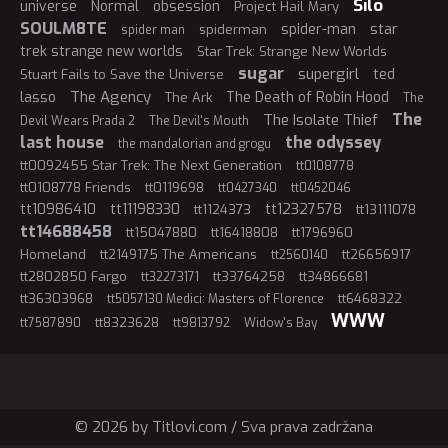
Silo
universe
Normal
obsession
Project Hail Mary
SOULM8TE
spider-man
star
spiderman
spider man
trek strange new worlds
Star Trek: Strange New Worlds
sugar
supergirl
ted
Stuart Fails to Save the Universe
The Agency
lasso
The Death of Robin Hood
The Ark
The
The
The Isolate Thief
Devil Wears Prada 2
The Devil's Mouth
last house
the odyssey
the mandalorian and grogu
tt0092455 Star Trek: The Next Generation
tt0108778
tt0108778 Friends
tt0119698
tt0427340
tt0452046
tt10986410
tt11198330
tt12327578
tt1124373
tt13111078
tt14688458
tt15047880
tt16418808
tt1796960
Homeland
tt2149175 The Americans
tt26656917
tt2560140
tt2802850 Fargo
tt33764258
tt34866681
tt32273171
tt36303968
tt6468322
tt5057130 Medici: Masters of Florence
WWW
tt8323628
tt7587890
tt9813792
Widow's Bay
© 2026 by Titlovi.com / Sva prava zadržana