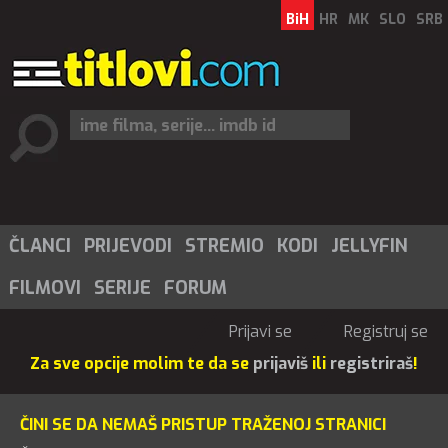
BiH
HR
MK
SLO
SRB
ČLANCI
PRIJEVODI
STREMIO
KODI
JELLYFIN
FILMOVI
SERIJE
FORUM
Prijavi se
Registruj se
Za sve opcije molim te da se
prijaviš
ili
registriraš
!
ČINI SE DA NEMAŠ PRISTUP TRAŽENOJ STRANICI