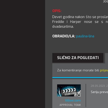
Jo
OPIS:
Devet godina nakon što se proslavila
Freddie i Harper nose se s ne
dvadesetima.
OBRADIO/LA:
paulina-lina
SLIČNO ZA POGLEDATI
Za komentiranje morate biti
prijav
28.05.2023. 2
Seriju prev
titlovi.com
APPROVAL TEAM