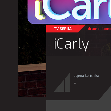
TV SERIJA
drama
,
kome
iCarly
ocjena korisnika
-