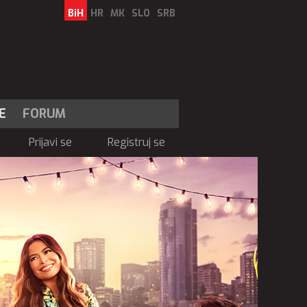
BiH
HR
MK
SLO
SRB
E
FORUM
Prijavi se
Registruj se