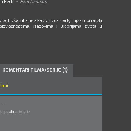
sh Peck
>
Paul Denham
, bivša internetska zvijezda Carly i njezini prijatelji
izvjesnostima, izazovima i ludorijama života u
KOMENTARI FILMA/SERIJE (1)
ljeni
!
3:15
odi paulina-lina ✨