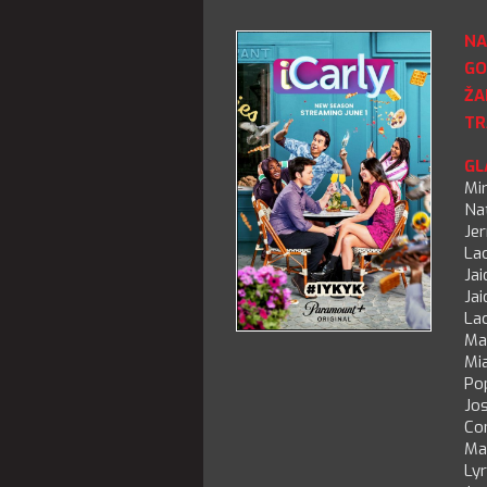
NA
GO
ŽA
TR
GL
Mi
Na
Jer
La
Jai
Jai
La
Ma
Mi
Po
Jo
Co
Ma
Lyr