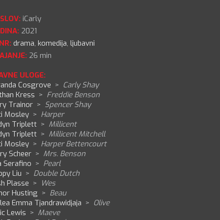
SLOV:
iCarly
DINA:
2021
NR:
drama
,
komedija
,
ljubavni
AJANJE:
26 min
AVNE ULOGE:
randa Cosgrove
>
Carly Shay
than Kress
>
Freddie Benson
ry Trainor
>
Spencer Shay
ci Mosley
>
Harper
dyn Triplett
>
Millicent
dyn Triplett
>
Millicent Mitchell
ci Mosley
>
Harper Bettencourt
ry Scheer
>
Mrs. Benson
a Serafino
>
Pearl
ppy Liu
>
Double Dutch
sh Plasse
>
Wes
nor Husting
>
Beau
lea Emma Tjandrawidjaja
>
Olive
ic Lewis
>
Maeve