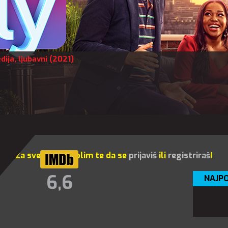
dija
,
ljubavni
(2021)
Za sve opcije molim te da se
prijaviš
ili
registriraš
!
6,6
NAJPO