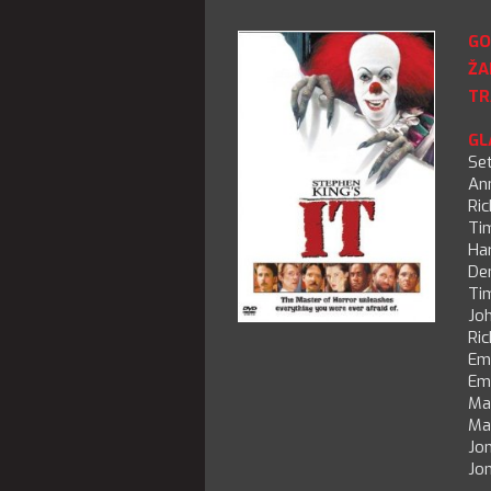
GO
ŽA
TR
GL
Se
An
Ri
Ti
Ha
De
Ti
Joh
Ri
Emi
Emi
Ma
Ma
Jo
Jo