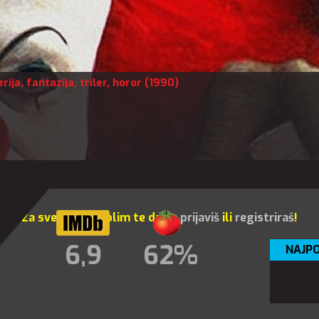
rija
,
fantazija
,
triler
,
horor
(1990)
Za sve opcije molim te da se
prijaviš
ili
registriraš
!
6,9
62%
NAJPO