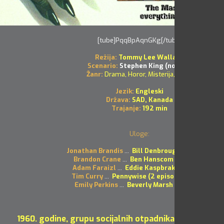
[tube]PqqBpAqnGKg[/tube]
Režija:
Tommy Lee Wallace
Scenario:
Stephen King (novela)
Žanr:
Drama, Horor, Misterija, Triler
Jezik:
Engleski
Država:
SAD, Kanada
Trajanje:
192 min
Uloge:
Jonathan Brandis
...
Bill Denbrough - Age 12 /
Brandon Crane
...
Ben Hanscom - Age 12 /
Adam Faraizl
...
Eddie Kaspbrak - Age 12 /
Tim Curry
...
Pennywise (2 episodes, 1990)
Emily Perkins
...
Beverly Marsh - Age 12 /
1960. godine, grupu socijalnih otpadnika maltetiran