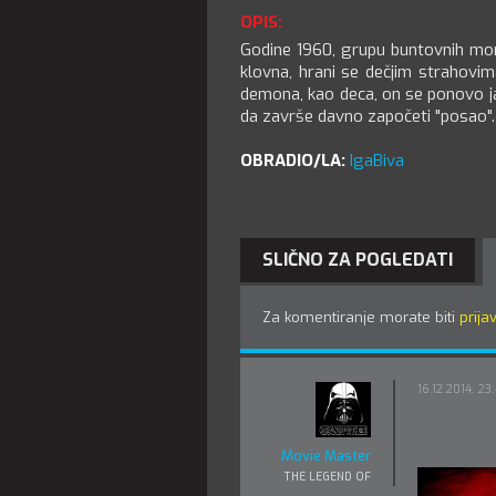
OPIS:
Godine 1960, grupu buntovnih mom
klovna, hrani se dečjim strahovima
demona, kao deca, on se ponovo jav
da završe davno započeti "posao".
OBRADIO/LA:
IgaBiva
SLIČNO ZA POGLEDATI
Za komentiranje morate biti
prijav
16.12.2014. 23
Movie Master
THE LEGEND OF