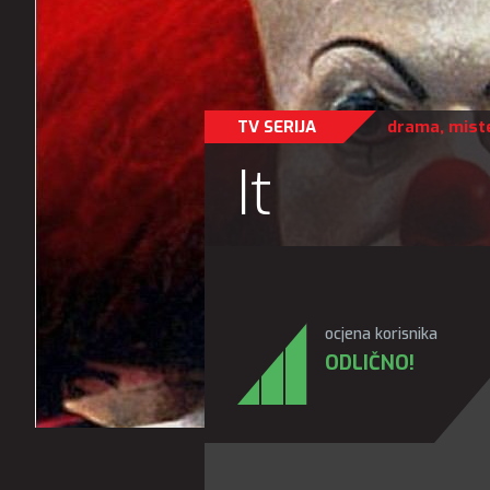
TV SERIJA
drama
,
miste
It
ocjena korisnika
ODLIČNO!