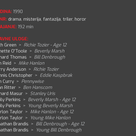
DINA:
1990
NR:
drama
,
misterija
,
fantazija
,
triler
,
horor
AJANJE:
192 min
AVNE ULOGE:
th Green
>
Richie Tozier - Age 12
nette O'Toole
>
Beverly Marsh
chard Thomas
>
Bill Denbrough
m Reid
>
Mike Hanlon
rry Anderson
>
Richie Tozier
nnis Christopher
>
Eddie Kaspbrak
m Curry
>
Pennywise
n Ritter
>
Ben Hanscom
chard Masur
>
Stanley Uris
ly Perkins
>
Beverly Marsh - Age 12
ly Perkins
>
Young Beverly Marsh
rlon Taylor
>
Mike Hanlon - Age 12
rlon Taylor
>
Young Mike Hanlon
nathan Brandis
>
Bill Denbrough - Age 12
nathan Brandis
>
Young Bill Denbrough