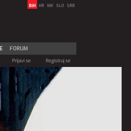
BiH
HR
MK
SLO
SRB
E
FORUM
Prijavi se
Registruj se