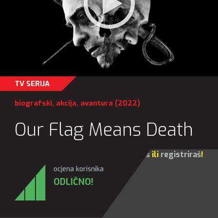
TV SERIJA
biografski
,
akcija
,
avantura
(2022)
Our Flag Means Death
Za sve opcije molim te da se
prijaviš
ili
registriraš
!
ocjena korisnika
ODLIČNO!