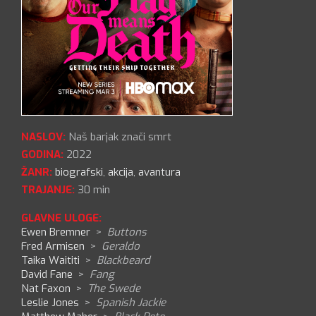
NASLOV:
Naš barjak znači smrt
GODINA:
2022
ŽANR:
biografski
,
akcija
,
avantura
TRAJANJE:
30 min
GLAVNE ULOGE:
Ewen Bremner
>
Buttons
Fred Armisen
>
Geraldo
Taika Waititi
>
Blackbeard
David Fane
>
Fang
Nat Faxon
>
The Swede
Leslie Jones
>
Spanish Jackie