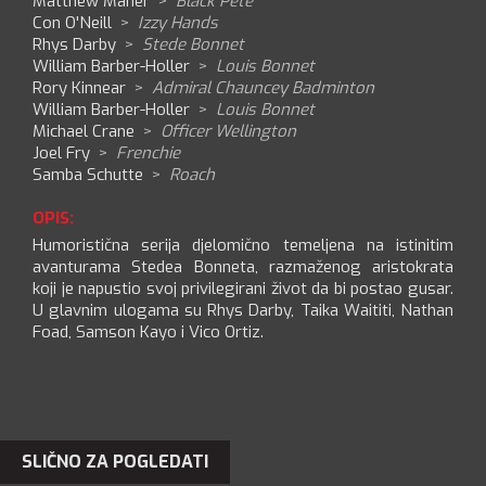
Matthew Maher
>
Black Pete
Con O'Neill
>
Izzy Hands
Rhys Darby
>
Stede Bonnet
William Barber-Holler
>
Louis Bonnet
Rory Kinnear
>
Admiral Chauncey Badminton
William Barber-Holler
>
Louis Bonnet
Michael Crane
>
Officer Wellington
Joel Fry
>
Frenchie
Samba Schutte
>
Roach
OPIS:
Humoristična serija djelomično temeljena na istinitim
avanturama Stedea Bonneta, razmaženog aristokrata
koji je napustio svoj privilegirani život da bi postao gusar.
U glavnim ulogama su Rhys Darby, Taika Waititi, Nathan
Foad, Samson Kayo i Vico Ortiz.
SLIČNO ZA POGLEDATI