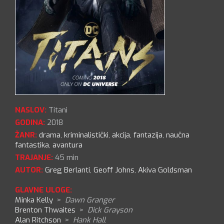
NASLOV:
Titani
GODINA:
2018
ŽANR:
drama
,
kriminalistički
,
akcija
,
fantazija
,
naučna
fantastika
,
avantura
TRAJANJE:
45 min
AUTOR:
Greg Berlanti
,
Geoff Johns
,
Akiva Goldsman
GLAVNE ULOGE:
Minka Kelly
>
Dawn Granger
Brenton Thwaites
>
Dick Grayson
Alan Ritchson
>
Hank Hall