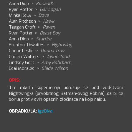
Anna Diop
>
Koriand'r
Ryan Potter
>
Gar Logan
Minka Kelly
>
Dove
Alan Ritchson
>
Hawk
Teagan Croft
>
Raven
Ryan Potter
>
Beast Boy
Anna Diop
>
Starfire
Brenton Thwaites
>
Nightwing
Conor Leslie
>
Donna Troy
Curran Walters
>
Jason Todd
Lindsey Gort
>
Amy Rohrbach
Esai Morales
>
Slade Wilson
OPIS:
Tim mladih superheroja udružuje se pod vođstvom
Nightwing-a (prvobitnog Batman-ovog Robina), da bi se
borila protiv svih opasnih zločinaca na koje naiđu.
OBRADIO/LA:
IgaBiva