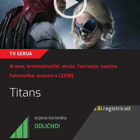
TV SERIJA
drama
,
kriminalistički
,
akcija
,
fantazija
,
naučna
fantastika
,
avantura
(2018)
Titans
Za sve opcije molim te da se
prijaviš
ili
registriraš
!
ocjena korisnika
ODLIČNO!