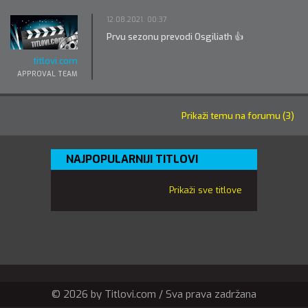
12.08.2021. 00:37
Prvu sezonu prevodi Osgiliath 👍
titlovi.com
APPROVAL TEAM
Prikaži temu na forumu (3)
NAJPOPULARNIJI TITLOVI
Prikaži sve titlove
© 2026 by Titlovi.com / Sva prava zadržana