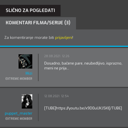
SLIČNO ZA POGLEDATI
KOMENTARI FILMA/SERIJE (3)
Za komentiranje morate biti
prijavljeni
!
28.08.2021. 12:26
Dosadno, bačene pare, neubedljivo, isprazno,
meni ne prija...
Mizi
EXTREME MEMBER
12.08.2021. 12:54
[TUBE]https://youtu.be/x9D0uUKJ5KI[/TUBE]
puppet_master
EXTREME MEMBER