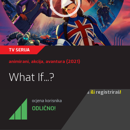
TV SERIJA
animirani
,
akcija
,
avantura
(2021)
What If...?
Za sve opcije molim te da se
prijaviš
ili
registriraš
!
ocjena korisnika
ODLIČNO!