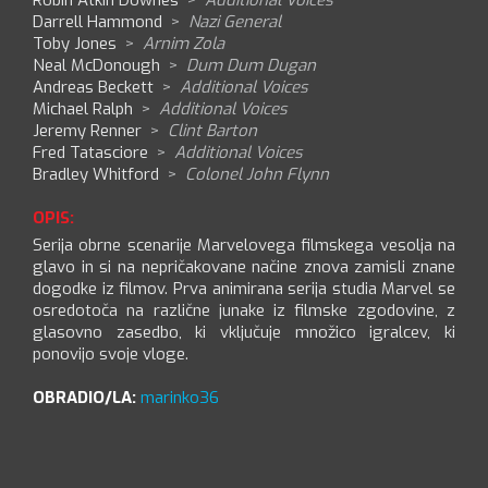
Robin Atkin Downes
>
Additional Voices
Darrell Hammond
>
Nazi General
Toby Jones
>
Arnim Zola
Neal McDonough
>
Dum Dum Dugan
Andreas Beckett
>
Additional Voices
Michael Ralph
>
Additional Voices
Jeremy Renner
>
Clint Barton
Fred Tatasciore
>
Additional Voices
Bradley Whitford
>
Colonel John Flynn
OPIS:
Serija obrne scenarije Marvelovega filmskega vesolja na
glavo in si na nepričakovane načine znova zamisli znane
dogodke iz filmov. Prva animirana serija studia Marvel se
osredotoča na različne junake iz filmske zgodovine, z
glasovno zasedbo, ki vključuje množico igralcev, ki
ponovijo svoje vloge.
OBRADIO/LA:
marinko36