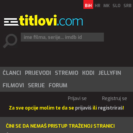
BiH
HR
MK
SLO
SRB
ČLANCI
PRIJEVODI
STREMIO
KODI
JELLYFIN
FILMOVI
SERIJE
FORUM
Prijavi se
Registruj se
Za sve opcije molim te da se
prijaviš
ili
registriraš
!
ČINI SE DA NEMAŠ PRISTUP TRAŽENOJ STRANICI