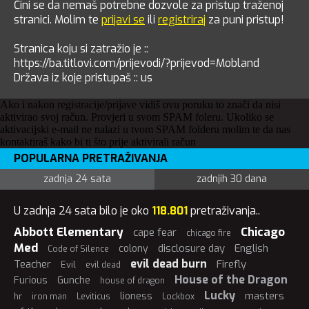
Čini se da nemaš potrebne dozvole za pristup traženoj
stranici. Molim te
prijavi se
ili
registriraj
za puni pristup!
Stranica koju si zatražio je ::
https://ba.titlovi.com/prijevodi/?prijevod=Mobland
Država iz koje pristupaš :: us
Ako i nakon registracije/prijave vidiš ovu poruku to znači da nisi
aktivirao svoj račun. Provjeri u svom SPAM foleru. Ukoliko se
aktivacijski e-mail ne nalazi u tvom SPAM folderu molim te da nas
kontaktiraš kako bi ti što prije aktivirali račun
POPULARNA PRETRAŽIVANJA
zadnja 24 sata
zadnjih 30 dana
U zadnja 24 sata bilo je oko
118.801
pretraživanja..
Abbott Elementary
Chicago
cape fear
chicago fire
Med
disclosure day
English
colony
Code of Silence
evil dead burn
Teacher
Firefly
Evil
evil dead
House of the Dragon
Furious
Gunche
house of dragon
Lucky
masters
lioness
hr
iron man
Leviticus
Lockbox