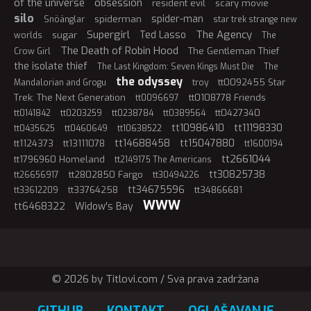
of the universe
obsession
resident evil
scary movie
silo
spider-man
spiderman
Snöänglar
star trek strange new
Supergirl
The Agency
Ted Lasso
sugar
worlds
The
The Death of Robin Hood
The Gentleman Thief
Crow Girl
the isolate thief
The Last Kingdom: Seven Kings Must Die
The
the odyssey
tt0092455 Star
Mandalorian and Grogu
troy
Trek: The Next Generation
tt0108778 Friends
tt0096697
tt0427340
tt0141842
tt0203259
tt0238784
tt0389564
tt10986410
tt11198330
tt0435625
tt0460649
tt10638522
tt14688458
tt15047880
tt1124373
tt13111078
tt1600194
tt2661044
tt1796960 Homeland
tt2149175 The Americans
tt30825738
tt2802850 Fargo
tt26656917
tt30494226
tt34675596
tt33764258
tt34866681
tt33612209
WWW
tt6468322
Widow's Bay
© 2026 by Titlovi.com / Sva prava zadržana