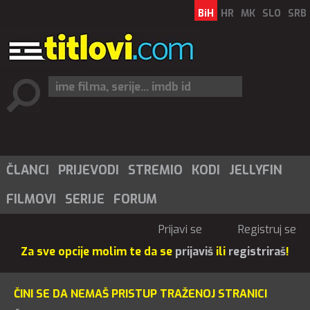
BiH
HR
MK
SLO
SRB
ČLANCI
PRIJEVODI
STREMIO
KODI
JELLYFIN
FILMOVI
SERIJE
FORUM
Prijavi se
Registruj se
Za sve opcije molim te da se
prijaviš
ili
registriraš
!
ČINI SE DA NEMAŠ PRISTUP TRAŽENOJ STRANICI