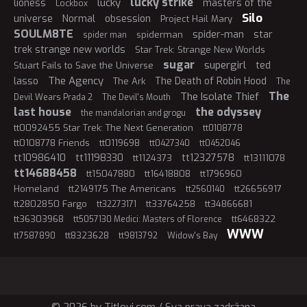
lucky strike
lucky
lioness
masters of the
Lockbox
Silo
universe
Normal
obsession
Project Hail Mary
SOULM8TE
spider-man
star
spiderman
spider man
trek strange new worlds
Star Trek: Strange New Worlds
sugar
supergirl
ted
Stuart Fails to Save the Universe
The Agency
lasso
The Death of Robin Hood
The Ark
The
The
The Isolate Thief
Devil Wears Prada 2
The Devil's Mouth
last house
the odyssey
the mandalorian and grogu
tt0092455 Star Trek: The Next Generation
tt0108778
tt0108778 Friends
tt0119698
tt0427340
tt0452046
tt10986410
tt11198330
tt12327578
tt1124373
tt13111078
tt14688458
tt15047880
tt16418808
tt1796960
Homeland
tt2149175 The Americans
tt26656917
tt2560140
tt2802850 Fargo
tt33764258
tt34866681
tt32273171
tt36303968
tt6468322
tt5057130 Medici: Masters of Florence
WWW
tt8323628
tt7587890
tt9813792
Widow's Bay