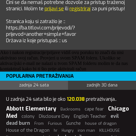
Čini se da nemaš potrebne dozvole za pristup traženoj
stranici. Molim te
prijavi se
ili
registriraj
za puni pristup!
Stranica koju si zatražio je ::
https://ba.titlovi.com/prijevodi/?
prijevod=another+simple+favor
Država iz koje pristupaš :: us
Ako i nakon registracije/prijave vidiš ovu poruku to znači da nisi
aktivirao svoj račun. Provjeri u svom SPAM foleru. Ukoliko se
aktivacijski e-mail ne nalazi u tvom SPAM folderu molim te da nas
kontaktiraš kako bi ti što prije aktivirali račun
POPULARNA PRETRAŽIVANJA
zadnja 24 sata
zadnjih 30 dana
U zadnja 24 sata bilo je oko
120.038
pretraživanja..
Abbott Elementary
Chicago
cape fear
Backrooms
Med
evil
Disclosure Day
English Teacher
colony
dead burn
Gunche
Furious
house of dragon
From
House of the Dragon
iron man
KILLHOUSE
hr
Hungry