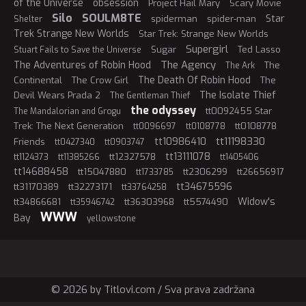
of the Universe
obsession
Project Hail Mary
Scary Movie
Silo
SOULM8TE
Star
spiderman
spider-man
Shelter
Trek Strange New Worlds
Star Trek: Strange New Worlds
Supergirl
Sugar
Ted Lasso
Stuart Fails to Save the Universe
The Agency
The Adventures of Robin Hood
The
The Ark
The Death Of Robin Hood
Continental
The Crow Girl
The
The Isolate Thief
Devil Wears Prada 2
The Gentleman Thief
the odyssey
tt0092455 Star
The Mandalorian and Grogu
Trek: The Next Generation
tt0108778
tt0096697
tt0108778
tt11198330
tt10986410
Friends
tt0427340
tt0903747
tt13111078
tt12327578
tt1124373
tt11385266
tt1405406
tt14688458
tt15047880
tt2306299
tt26656917
tt1733785
tt34675596
tt31170389
tt32273171
tt33764258
Widow's
tt34866681
tt36303968
tt5574490
tt35946742
WWW
Bay
yellowstone
© 2026 by Titlovi.com / Sva prava zadržana