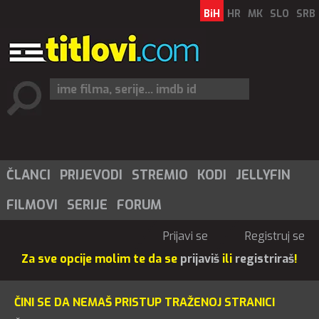
BiH
HR
MK
SLO
SRB
ČLANCI
PRIJEVODI
STREMIO
KODI
JELLYFIN
FILMOVI
SERIJE
FORUM
Prijavi se
Registruj se
Za sve opcije molim te da se
prijaviš
ili
registriraš
!
ČINI SE DA NEMAŠ PRISTUP TRAŽENOJ STRANICI