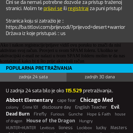
Čini se da nemaš potrebne dozvole za pristup traženoj
stranici. Molim te
prijavi se
ili
registriraj
za puni pristup!
Stranica koju si zatražio je ::
https://ba.titlovi.com/prijevodi/?prijevod=desert+warrior
Država iz koje pristupaš :: us
Ako i nakon registracije/prijave vidiš ovu poruku to znači da nisi
aktivirao svoj račun. Provjeri u svom SPAM foleru. Ukoliko se
aktivacijski e-mail ne nalazi u tvom SPAM folderu molim te da nas
kontaktiraš kako bi ti što prije aktivirali račun
POPULARNA PRETRAŽIVANJA
zadnja 24 sata
zadnjih 30 dana
U zadnja 24 sata bilo je oko
115.529
pretraživanja..
Chicago Med
Abbott Elementary
cape fear
Evil
disclosure day
English Teacher
colony
Crime 101
Dead Burn
Firefly
Furious
Gunche
Hope & Faith
house
House of the Dragon
Hungry
of dragon
lucky
lioness
Masters
Lockbox
HUNTER×HUNTER
Leviticus