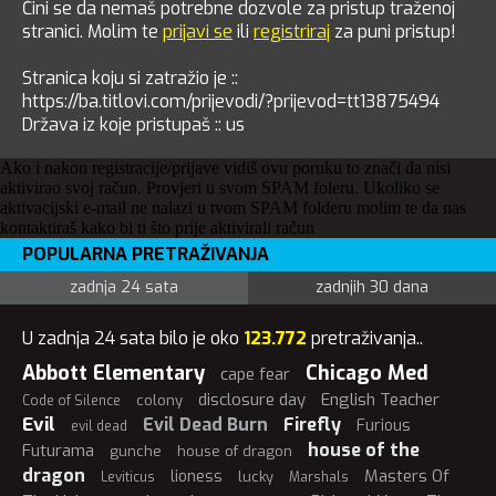
Čini se da nemaš potrebne dozvole za pristup traženoj
stranici. Molim te
prijavi se
ili
registriraj
za puni pristup!
Stranica koju si zatražio je ::
https://ba.titlovi.com/prijevodi/?prijevod=tt13875494
Država iz koje pristupaš :: us
Ako i nakon registracije/prijave vidiš ovu poruku to znači da nisi
aktivirao svoj račun. Provjeri u svom SPAM foleru. Ukoliko se
aktivacijski e-mail ne nalazi u tvom SPAM folderu molim te da nas
kontaktiraš kako bi ti što prije aktivirali račun
POPULARNA PRETRAŽIVANJA
zadnja 24 sata
zadnjih 30 dana
U zadnja 24 sata bilo je oko
123.772
pretraživanja..
Abbott Elementary
Chicago Med
cape fear
disclosure day
English Teacher
colony
Code of Silence
Evil
Evil Dead Burn
Firefly
Furious
evil dead
house of the
Futurama
gunche
house of dragon
dragon
Masters Of
lioness
lucky
Leviticus
Marshals