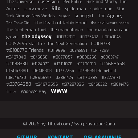
The Universe
obsession
Rick and Morty The
Red Notice
Silo
Anime
scary movie
spiderman
spider-man
Star
supergirl
The Agency
Trek Strange New Worlds
sugar
The Death of Robin Hood
The Crow Girl
the devil wears prada
The Gentleman Thief
the mandalorian
the mandalorian and
the odyssey
grogu
tt0032910
tt0035432
tt0043045
tt0092455 Star Trek: The Next Generation
tt0108778
tt0108778 Friends
tt0119698
tt0345591
tt0417299
tt0427340
tt0877057
tt0460681
tt0898266
tt0903747
tt11198330
tt14688458
tt1124373
tt13111078
tt13706018
tt15047880
tt1772264
tt16418808
tt1796960 Homeland
tt26656917
tt31170389
tt18546730
tt2861424
tt32273171
tt33764258
tt34675596
tt37287335
tt6468322
tt8814476
WWW
Widow's Bay
Tuner
© 2026 by Titlovi.com / Sva prava zadržana