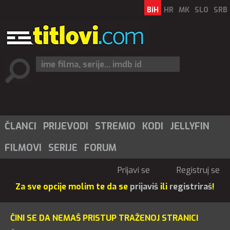
BiH
HR
MK
SLO
SRB
ČLANCI
PRIJEVODI
STREMIO
KODI
JELLYFIN
FILMOVI
SERIJE
FORUM
Prijavi se
Registruj se
Za sve opcije molim te da se
prijaviš
ili
registriraš
!
ČINI SE DA NEMAŠ PRISTUP TRAŽENOJ STRANICI