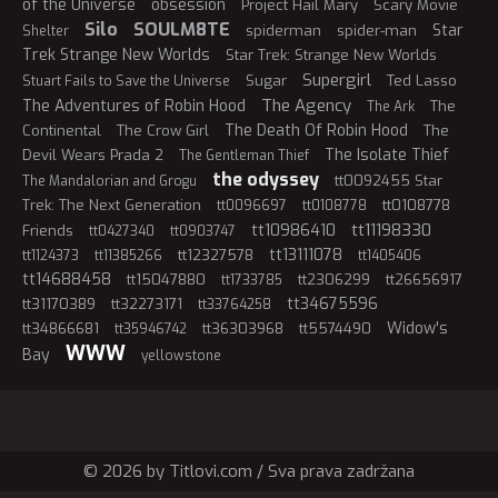
of the Universe
obsession
Project Hail Mary
Scary Movie
Silo
SOULM8TE
Star
spiderman
spider-man
Shelter
Trek Strange New Worlds
Star Trek: Strange New Worlds
Supergirl
Sugar
Ted Lasso
Stuart Fails to Save the Universe
The Agency
The Adventures of Robin Hood
The
The Ark
The Death Of Robin Hood
Continental
The Crow Girl
The
The Isolate Thief
Devil Wears Prada 2
The Gentleman Thief
the odyssey
tt0092455 Star
The Mandalorian and Grogu
Trek: The Next Generation
tt0108778
tt0096697
tt0108778
tt11198330
tt10986410
Friends
tt0427340
tt0903747
tt13111078
tt12327578
tt1124373
tt11385266
tt1405406
tt14688458
tt15047880
tt2306299
tt26656917
tt1733785
tt34675596
tt31170389
tt32273171
tt33764258
Widow's
tt34866681
tt36303968
tt5574490
tt35946742
WWW
Bay
yellowstone
© 2026 by Titlovi.com / Sva prava zadržana