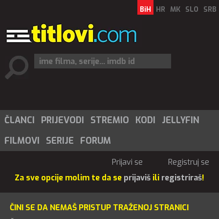
BiH
HR
MK
SLO
SRB
ČLANCI
PRIJEVODI
STREMIO
KODI
JELLYFIN
FILMOVI
SERIJE
FORUM
Prijavi se
Registruj se
Za sve opcije molim te da se
prijaviš
ili
registriraš
!
ČINI SE DA NEMAŠ PRISTUP TRAŽENOJ STRANICI