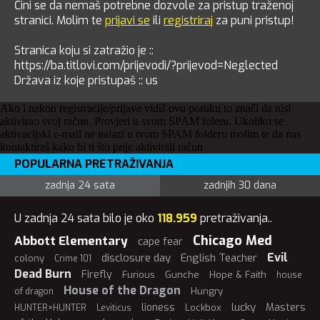
Čini se da nemaš potrebne dozvole za pristup traženoj
stranici. Molim te
prijavi se
ili
registriraj
za puni pristup!
Stranica koju si zatražio je ::
https://ba.titlovi.com/prijevodi/?prijevod=Neglected
Država iz koje pristupaš :: us
Ako i nakon registracije/prijave vidiš ovu poruku to znači da nisi
aktivirao svoj račun. Provjeri u svom SPAM foleru. Ukoliko se
aktivacijski e-mail ne nalazi u tvom SPAM folderu molim te da nas
kontaktiraš kako bi ti što prije aktivirali račun
POPULARNA PRETRAŽIVANJA
zadnja 24 sata
zadnjih 30 dana
U zadnja 24 sata bilo je oko
118.959
pretraživanja..
Chicago Med
Abbott Elementary
cape fear
Evil
disclosure day
English Teacher
colony
Crime 101
Dead Burn
Firefly
Furious
Gunche
Hope & Faith
house
House of the Dragon
Hungry
of dragon
lucky
lioness
Masters
Lockbox
HUNTER×HUNTER
Leviticus