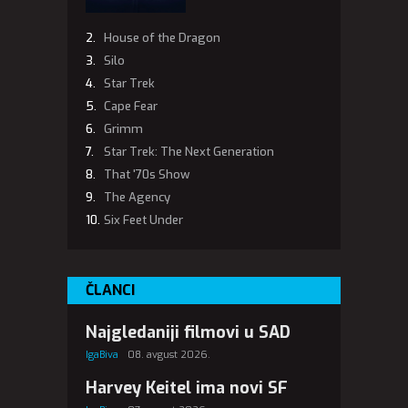
House of the Dragon
Silo
Star Trek
Cape Fear
Grimm
Star Trek: The Next Generation
That '70s Show
The Agency
Six Feet Under
ČLANCI
Najgledaniji filmovi u SAD
IgaBiva
08. avgust 2026.
Harvey Keitel ima novi SF