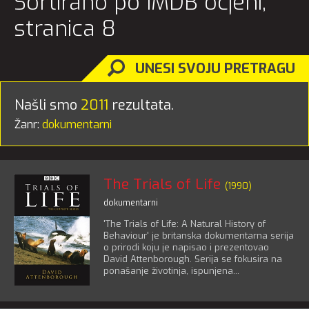
Sortirano po IMDB ocjeni,
stranica 8
UNESI SVOJU PRETRAGU
Našli smo
2011
rezultata.
Žanr:
dokumentarni
The Trials of Life
(1990)
dokumentarni
'The Trials of Life: A Natural History of
Behaviour' je britanska dokumentarna serija
o prirodi koju je napisao i prezentovao
David Attenborough. Serija se fokusira na
ponašanje životinja, ispunjena...