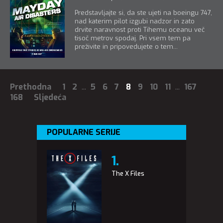
Predstavljajte si, da ste ujeti na boeingu 747,
nad katerim pilot izgubi nadzor in zato
drvite naravnost proti Tihemu oceanu več
tisoč metrov spodaj. Pri vsem tem pa
preživite in pripovedujete o tem...
Prethodna
1
2
...
5
6
7
8
9
10
11
...
167
168
Sljedeća
POPULARNE SERIJE
The X Files