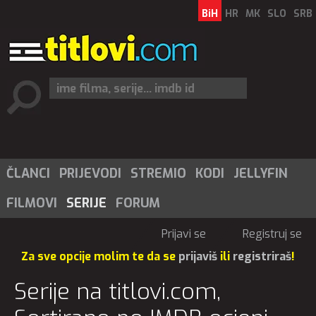
BiH
HR
MK
SLO
SRB
ČLANCI
PRIJEVODI
STREMIO
KODI
JELLYFIN
FILMOVI
SERIJE
FORUM
Prijavi se
Registruj se
Za sve opcije molim te da se
prijaviš
ili
registriraš
!
Serije na titlovi.com,