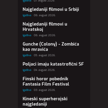
IgaBiva
07. avgust 2026.
Najgledaniji filmovi u Srbiji
IgaBiva
06. avgust 2026.
Najgledaniji filmovi u
Hrvatskoj
IgaBiva
06. avgust 2026.
Gunche (Colony) - Zombića
kao mravića
IgaBiva
05. avgust 2026.
Poljaci imaju katastrofični SF
IgaBiva
04. avgust 2026.
Finski horor pobednik
Fantasia Film Festival
IgaBiva
03. avgust 2026.
Kineski superherojski
najgledaniji